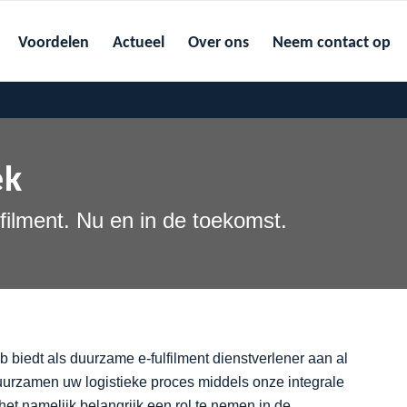
Voordelen
Actueel
Over ons
Neem contact op
ek
lfilment. Nu en in de toekomst.
b biedt als duurzame e-fulfilment dienstverlener aan al
rduurzamen uw logistieke proces middels onze integrale
het namelijk belangrijk een rol te nemen in de